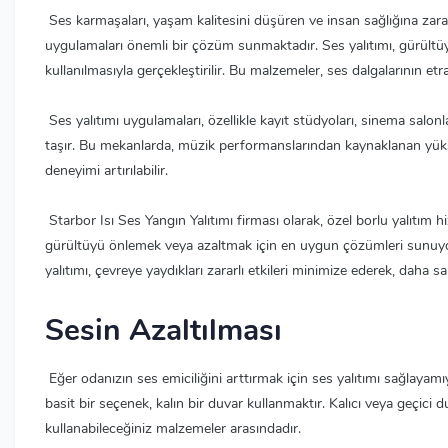
Ses karmaşaları, yaşam kalitesini düşüren ve insan sağlığına zara
uygulamaları önemli bir çözüm sunmaktadır. Ses yalıtımı, gürültüy
kullanılmasıyla gerçekleştirilir. Bu malzemeler, ses dalgalarının et
Ses yalıtımı uygulamaları, özellikle kayıt stüdyoları, sinema salon
taşır. Bu mekanlarda, müzik performanslarından kaynaklanan yüksek
deneyimi artırılabilir.
Starbor Isı Ses Yangın Yalıtımı firması olarak, özel borlu yalıtım
gürültüyü önlemek veya azaltmak için en uygun çözümleri sunuyoruz
yalıtımı, çevreye yaydıkları zararlı etkileri minimize ederek, daha 
Sesin Azaltılması
Eğer odanızın ses emiciliğini arttırmak için ses yalıtımı sağlayamıyo
basit bir seçenek, kalın bir duvar kullanmaktır. Kalıcı veya geçici d
kullanabileceğiniz malzemeler arasındadır.