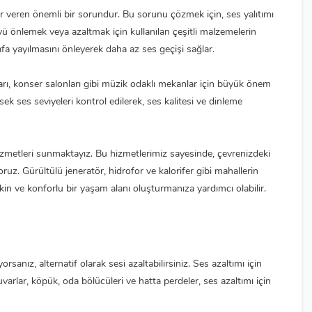
r veren önemli bir sorundur. Bu sorunu çözmek için, ses yalıtımı
ü önlemek veya azaltmak için kullanılan çeşitli malzemelerin
rafa yayılmasını önleyerek daha az ses geçişi sağlar.
ları, konser salonları gibi müzik odaklı mekanlar için büyük önem
 ses seviyeleri kontrol edilerek, ses kalitesi ve dinleme
 hizmetleri sunmaktayız. Bu hizmetlerimiz sayesinde, çevrenizdeki
. Gürültülü jeneratör, hidrofor ve kalorifer gibi mahallerin
sakin ve konforlu bir yaşam alanı oluşturmanıza yardımcı olabilir.
rsanız, alternatif olarak sesi azaltabilirsiniz. Ses azaltımı için
uvarlar, köpük, oda bölücüleri ve hatta perdeler, ses azaltımı için