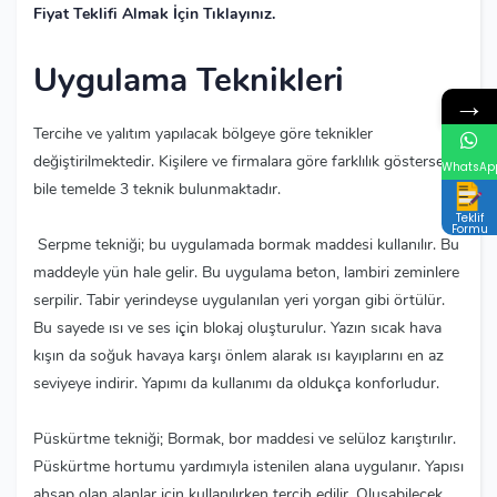
Fiyat Teklifi Almak İçin Tıklayınız.
Uygulama Teknikleri
→
Tercihe ve yalıtım yapılacak bölgeye göre teknikler
değiştirilmektedir. Kişilere ve firmalara göre farklılık gösterse
WhatsAp
bile temelde 3 teknik bulunmaktadır.
Teklif
Formu
Serpme tekniği; bu uygulamada bormak maddesi kullanılır. Bu
maddeyle yün hale gelir. Bu uygulama beton, lambiri zeminlere
serpilir. Tabir yerindeyse uygulanılan yeri yorgan gibi örtülür.
Bu sayede ısı ve ses için blokaj oluşturulur. Yazın sıcak hava
kışın da soğuk havaya karşı önlem alarak ısı kayıplarını en az
seviyeye indirir. Yapımı da kullanımı da oldukça konforludur.
Püskürtme tekniği; Bormak, bor maddesi ve selüloz karıştırılır.
Püskürtme hortumu yardımıyla istenilen alana uygulanır. Yapısı
ahşap olan alanlar için kullanılırken tercih edilir. Oluşabilecek