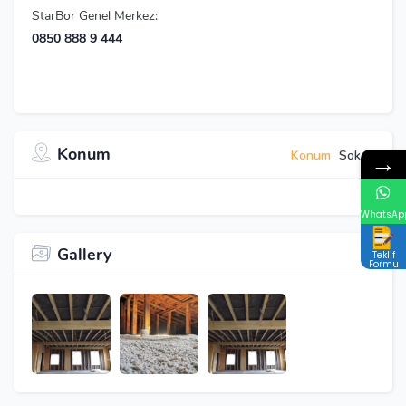
StarBor Genel Merkez:
0850 888 9 444
Konum
→
Konum
Sokak
WhatsAp
Gallery
Teklif
Formu