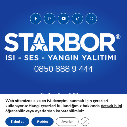
0850 888 9 444
Gizlilik ve Çerez Politikamız
Web sitemizde size en iyi deneyimi sunmak için çerezleri
KVKK Aydınlatma Metni
kullanıyoruz.Hangi çerezleri kullandığımız hakkında
detaylı bilgi
Kullanım Şartları
öğrenebilir veya ayarlardan kapatabilirsiniz.
STARBOR BİR
BORLU YALITIM
ÜRÜNÜDÜR © 2023
GDPR çerez şeridini ka
Kabul et
Reddet
Ayarlar