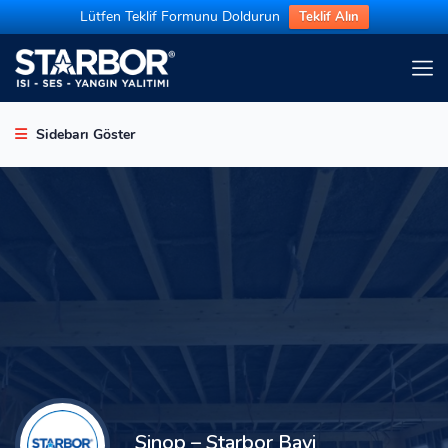
Lütfen Teklif Formunu Doldurun
Teklif Alın
Sidebarı Göster
Sinop – Starbor Bayi