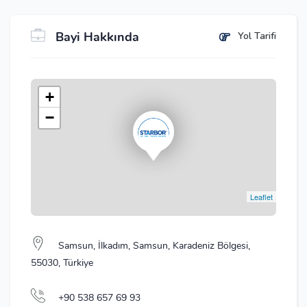
Bayi Hakkında
Yol Tarifi
+
−
Leaflet
Samsun, İlkadım, Samsun, Karadeniz Bölgesi,
55030, Türkiye
+90 538 657 69 93