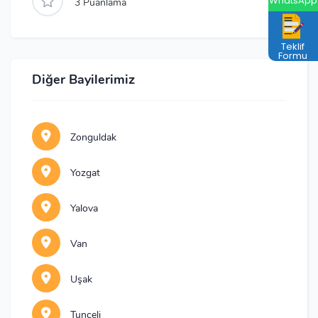
WhatsApp
3
Puanlama
Teklif
Formu
Diğer Bayilerimiz
Zonguldak
Yozgat
Yalova
Van
Uşak
Tunceli