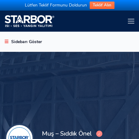
Lütfen Teklif Formunu Doldurun
Teklif Alın
Sidebarı Göster
Muş – Sıddık Önel