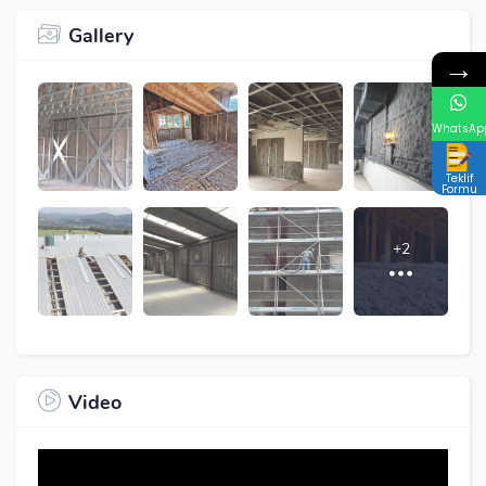
Gallery
→
WhatsAp
Teklif
Formu
+2
Video