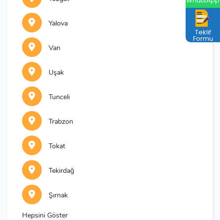
WhatsApp
Yalova
Teklif
Formu
Van
Uşak
Tunceli
Trabzon
Tokat
Tekirdağ
Şırnak
Hepsini Göster