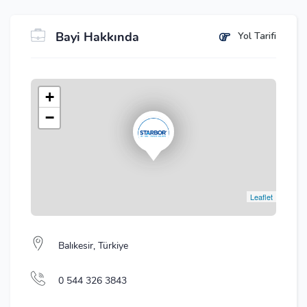
Bayi Hakkında
Yol Tarifi
+
−
Leaflet
Balıkesir, Türkiye
0 544 326 3843