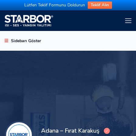
Lütfen Teklif Formunu Doldurun
Teklif Alın
Sidebarı Göster
Adana – Fırat Karakuş