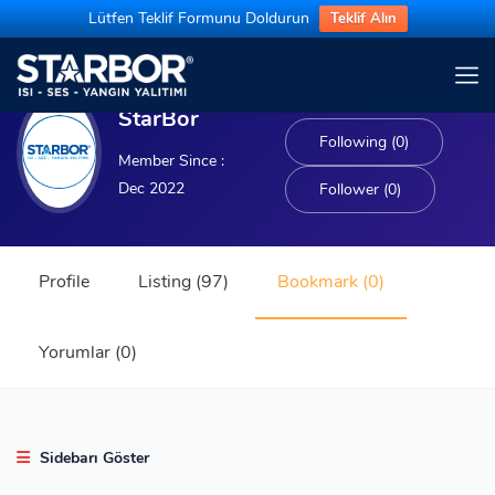
Lütfen Teklif Formunu Doldurun
Teklif Alın
StarBor
Following (0)
Member Since :
Dec 2022
Follower (0)
Profile
Listing (97)
Bookmark (0)
Yorumlar (0)
Sidebarı Göster