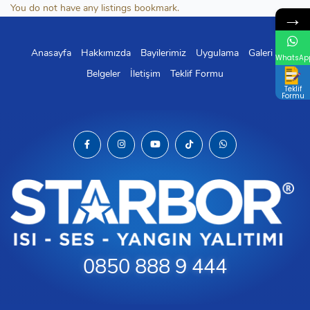
You do not have any listings bookmark.
→
Anasayfa
Hakkımızda
Bayilerimiz
Uygulama
Galeri
WhatsAp
Belgeler
İletişim
Teklif Formu
Teklif
Formu
0850 888 9 444