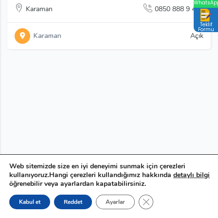
WhatsAp
Karaman
0850 888 9 444
Teklif
Formu
Karaman
Açık
Web sitemizde size en iyi deneyimi sunmak için çerezleri
kullanıyoruz.Hangi çerezleri kullandığımız hakkında
detaylı bilgi
öğrenebilir veya ayarlardan kapatabilirsiniz.
GDPR çerez şeridini ka
Kabul et
Reddet
Ayarlar