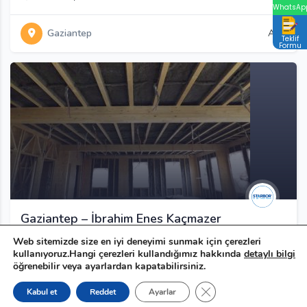
WhatsAp
Gaziantep
Açık
Teklif
Formu
Gaziantep – İbrahim Enes Kaçmazer
Web sitemizde size en iyi deneyimi sunmak için çerezleri
Gaziantep
+905301223427
kullanıyoruz.Hangi çerezleri kullandığımız hakkında
detaylı bilgi
öğrenebilir veya ayarlardan kapatabilirsiniz.
Gaziantep
Açık
GDPR çerez şeridini ka
Kabul et
Reddet
Ayarlar