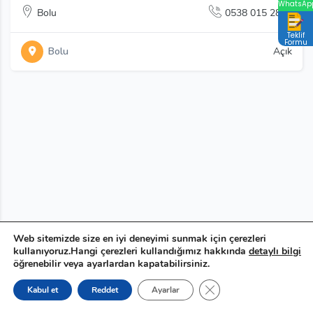
WhatsAp
Bolu
0538 015 2881
Teklif
Formu
Bolu
Açık
Web sitemizde size en iyi deneyimi sunmak için çerezleri
kullanıyoruz.Hangi çerezleri kullandığımız hakkında
detaylı bilgi
öğrenebilir veya ayarlardan kapatabilirsiniz.
GDPR çerez şeridini ka
Kabul et
Reddet
Ayarlar