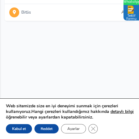
WhatsAp
Bitlis
Açık
Teklif
Formu
Web sitemizde size en iyi deneyimi sunmak için çerezleri
kullanıyoruz.Hangi çerezleri kullandığımız hakkında
detaylı bilgi
öğrenebilir veya ayarlardan kapatabilirsiniz.
GDPR çerez şeridini ka
Kabul et
Reddet
Ayarlar