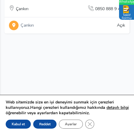
WhatsAp
Çankırı
0850 888 9 444
Teklif
Formu
Çankırı
Açık
Web sitemizde size en iyi deneyimi sunmak için çerezleri
kullanıyoruz.Hangi çerezleri kullandığımız hakkında
detaylı bilgi
öğrenebilir veya ayarlardan kapatabilirsiniz.
GDPR çerez şeridini ka
Kabul et
Reddet
Ayarlar