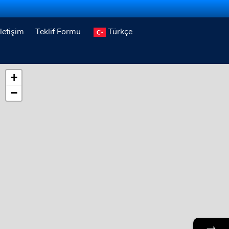
İletişim
Teklif Formu
Türkçe
+
−
→