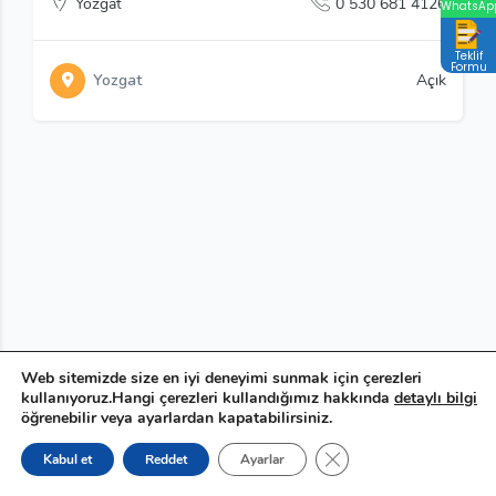
Yozgat
0 530 681 4126
WhatsAp
Teklif
Formu
Yozgat
Açık
Web sitemizde size en iyi deneyimi sunmak için çerezleri
kullanıyoruz.Hangi çerezleri kullandığımız hakkında
detaylı bilgi
öğrenebilir veya ayarlardan kapatabilirsiniz.
GDPR çerez şeridini ka
Kabul et
Reddet
Ayarlar