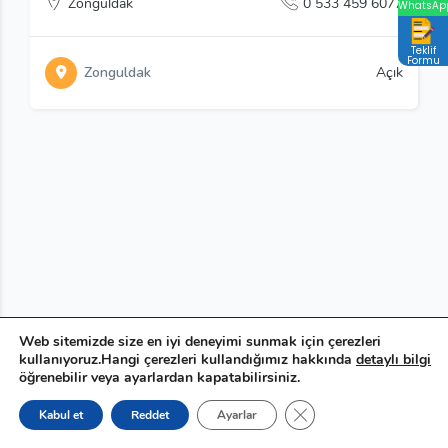
Zonguldak
0 533 459 6077
WhatsAp
Teklif
Formu
Zonguldak
Açık
Web sitemizde size en iyi deneyimi sunmak için çerezleri
kullanıyoruz.Hangi çerezleri kullandığımız hakkında
detaylı bilgi
öğrenebilir veya ayarlardan kapatabilirsiniz.
GDPR çerez şeridini ka
Kabul et
Reddet
Ayarlar