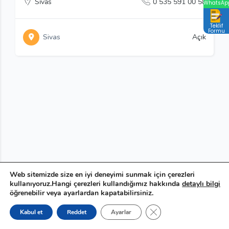
Sivas
0 535 591 00 58
WhatsAp
Teklif
Formu
Sivas
Açık
Web sitemizde size en iyi deneyimi sunmak için çerezleri
kullanıyoruz.Hangi çerezleri kullandığımız hakkında
detaylı bilgi
öğrenebilir veya ayarlardan kapatabilirsiniz.
GDPR çerez şeridini ka
Kabul et
Reddet
Ayarlar