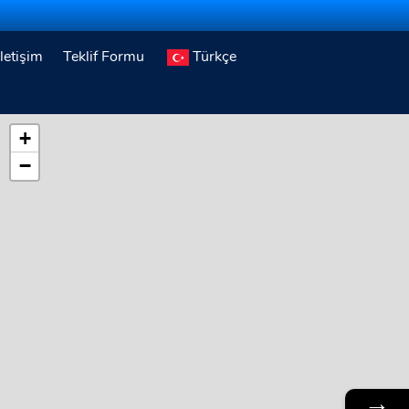
İletişim
Teklif Formu
Türkçe
+
−
→