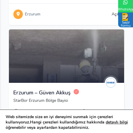
WhatsAp
Erzurum
Açık
Teklif
Formu
Erzurum – Güven Akkuş
StarBor Erzurum Bölge Bayisi
Erzurum
0 530 882 7418
Web sitemizde size en iyi deneyimi sunmak için çerezleri
kullanıyoruz.Hangi çerezleri kullandığımız hakkında
detaylı bilgi
öğrenebilir veya ayarlardan kapatabilirsiniz.
Erzurum
Açık