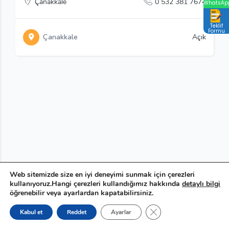
Çanakkale
0 532 381 7674
WhatsAp
Teklif
Formu
Çanakkale
Açık
Web sitemizde size en iyi deneyimi sunmak için çerezleri
kullanıyoruz.Hangi çerezleri kullandığımız hakkında
detaylı bilgi
öğrenebilir veya ayarlardan kapatabilirsiniz.
GDPR çerez şeridini ka
Kabul et
Reddet
Ayarlar