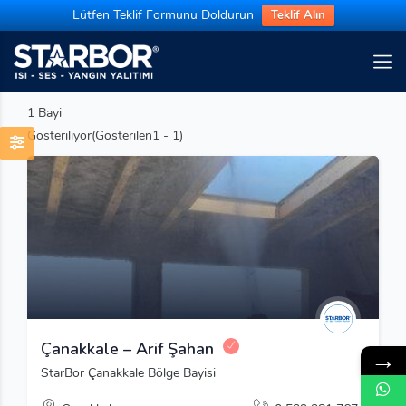
Lütfen Teklif Formunu Doldurun
Teklif Alın
1
Bayi
Gösteriliyor(Gösterilen1 - 1)
Çanakkale – Arif Şahan
→
StarBor Çanakkale Bölge Bayisi