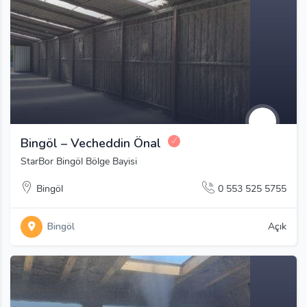
Bingöl – Vecheddin Önal
StarBor Bingöl Bölge Bayisi
Bingöl
0 553 525 5755
Bingöl
Açık