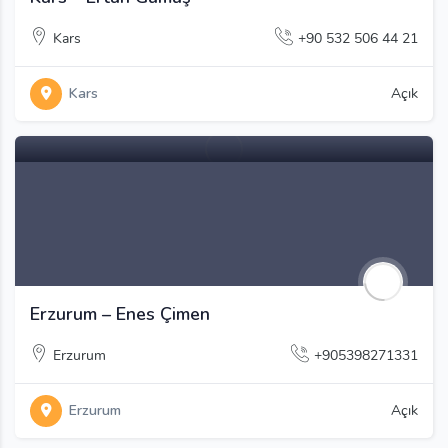
Kars
+90 532 506 44 21
Kars
Açık
Erzurum – Enes Çimen
Erzurum
+905398271331
Erzurum
Açık