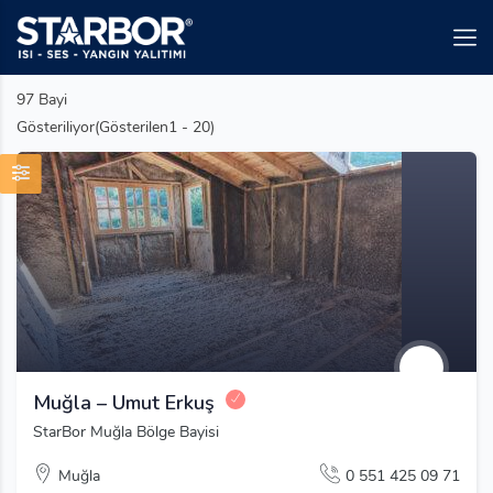
97
Bayi
Gösteriliyor(Gösterilen1 - 20)
Muğla – Umut Erkuş
StarBor Muğla Bölge Bayisi
Muğla
0 551 425 09 71