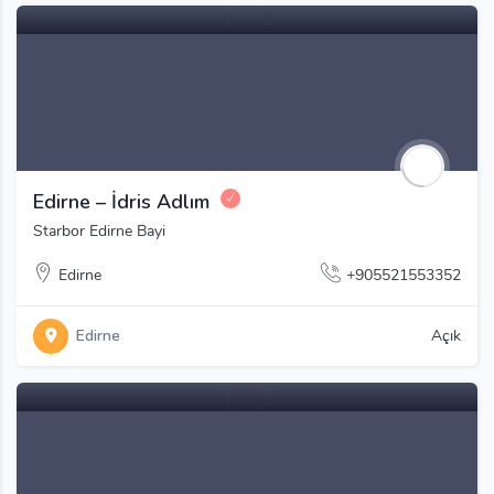
Edirne – İdris Adlım
Starbor Edirne Bayi
Edirne
+905521553352
Edirne
Açık