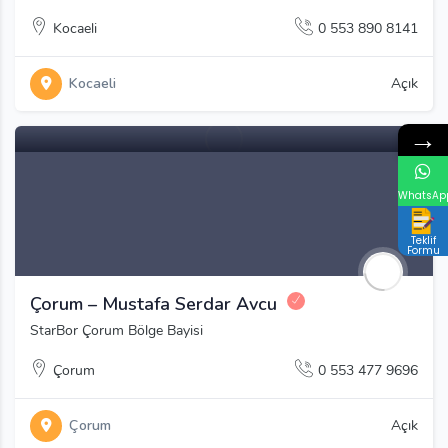
Kocaeli
0 553 890 8141
Kocaeli
Açık
→
WhatsAp
Teklif
Formu
Çorum – Mustafa Serdar Avcu
StarBor Çorum Bölge Bayisi
Çorum
0 553 477 9696
Çorum
Açık