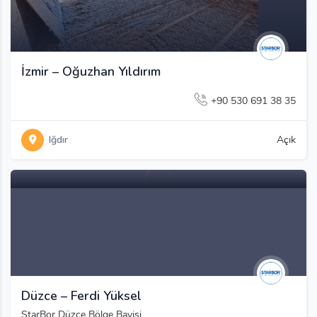
İzmir – Oğuzhan Yıldırım
+90 530 691 38 35
Iğdır
Açık
Düzce – Ferdi Yüksel
StarBor Düzce Bölge Bayisi