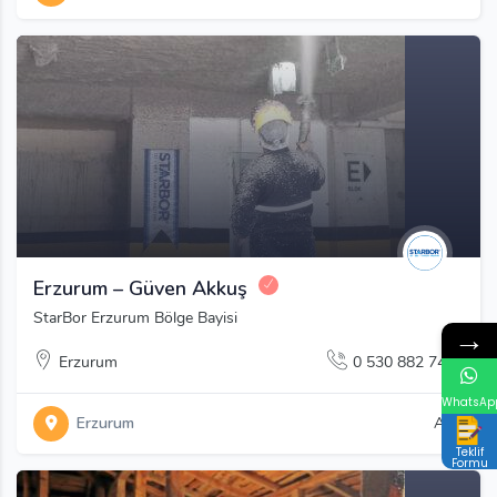
Erzurum – Güven Akkuş
StarBor Erzurum Bölge Bayisi
→
Erzurum
0 530 882 7418
WhatsAp
Erzurum
Açık
Teklif
Formu