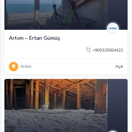
Artvin – Ertan Gümüş
+905325064421
Artvin
Açık