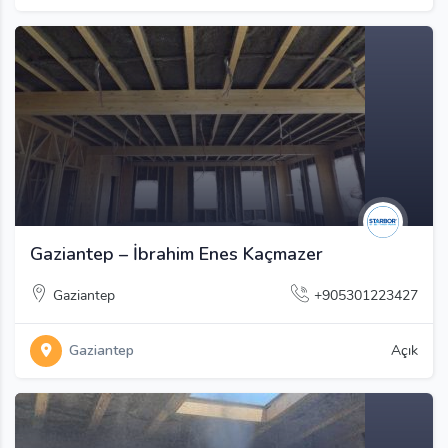
Gaziantep – İbrahim Enes Kaçmazer
Gaziantep
+905301223427
Gaziantep
Açık