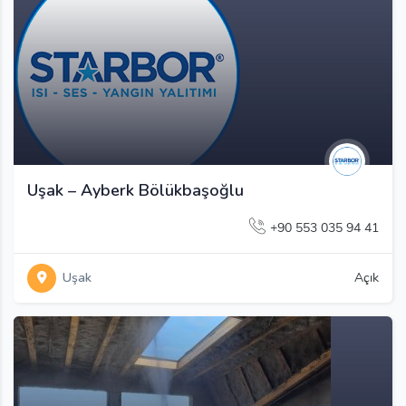
Uşak – Ayberk Bölükbaşoğlu
+90 553 035 94 41
Uşak
Açık