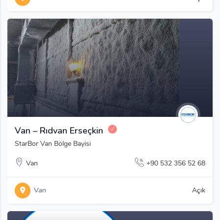
Van – Rıdvan Erseçkin
StarBor Van Bölge Bayisi
Van
+90 532 356 52 68
Van
Açık