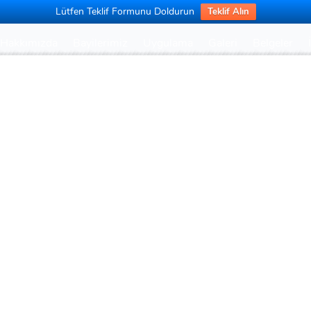
Lütfen Teklif Formunu Doldurun
Teklif Alın
Hakkımızda
Bayilerimiz
Uygulama
Galeri
Belgeler