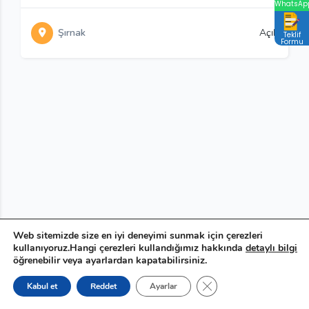
WhatsAp
Şırnak
Açık
Teklif
Formu
Web sitemizde size en iyi deneyimi sunmak için çerezleri
kullanıyoruz.Hangi çerezleri kullandığımız hakkında
detaylı bilgi
öğrenebilir veya ayarlardan kapatabilirsiniz.
GDPR çerez şeridini ka
Kabul et
Reddet
Ayarlar