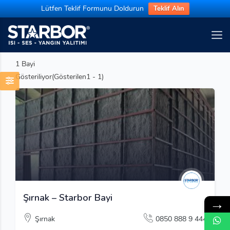
Lütfen Teklif Formunu Doldurun
Teklif Alın
1
Bayi
Gösteriliyor(Gösterilen1 - 1)
Şırnak – Starbor Bayi
→
Şırnak
0850 888 9 444