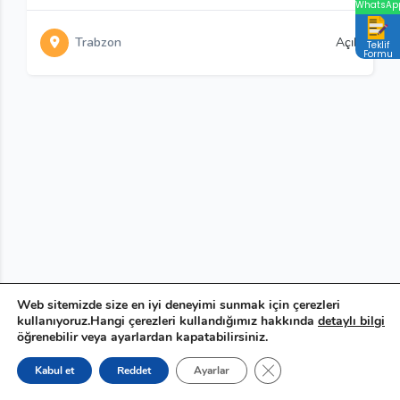
WhatsAp
Trabzon
Açık
Teklif
Formu
Web sitemizde size en iyi deneyimi sunmak için çerezleri
kullanıyoruz.Hangi çerezleri kullandığımız hakkında
detaylı bilgi
öğrenebilir veya ayarlardan kapatabilirsiniz.
GDPR çerez şeridini ka
Kabul et
Reddet
Ayarlar