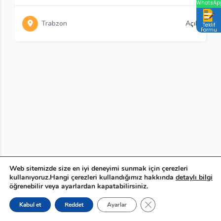
WhatsAp
Trabzon
Açık
Teklif
Formu
Web sitemizde size en iyi deneyimi sunmak için çerezleri
kullanıyoruz.Hangi çerezleri kullandığımız hakkında
detaylı bilgi
öğrenebilir veya ayarlardan kapatabilirsiniz.
GDPR çerez şeridini ka
Kabul et
Reddet
Ayarlar