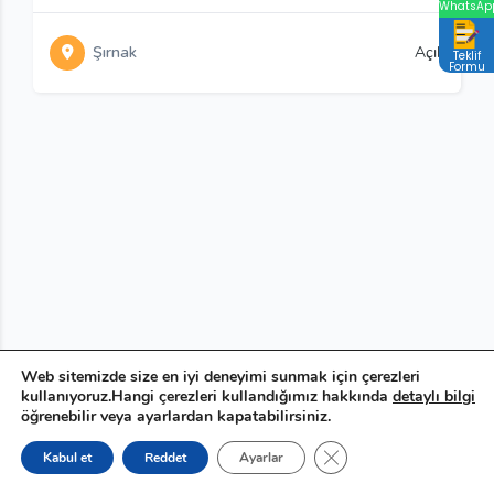
WhatsAp
Şırnak
Açık
Teklif
Formu
Web sitemizde size en iyi deneyimi sunmak için çerezleri
kullanıyoruz.Hangi çerezleri kullandığımız hakkında
detaylı bilgi
öğrenebilir veya ayarlardan kapatabilirsiniz.
GDPR çerez şeridini ka
Kabul et
Reddet
Ayarlar