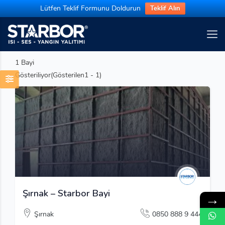
Lütfen Teklif Formunu Doldurun
Teklif Alın
1
Bayi
Gösteriliyor(Gösterilen1 - 1)
Şırnak – Starbor Bayi
→
Şırnak
0850 888 9 444