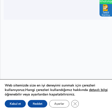
WhatsAp
Teklif
Formu
Web sitemizde size en iyi deneyimi sunmak için çerezleri
kullanıyoruz.Hangi çerezleri kullandığımız hakkında
detaylı bilgi
öğrenebilir veya ayarlardan kapatabilirsiniz.
GDPR çerez şeridini ka
Kabul et
Reddet
Ayarlar