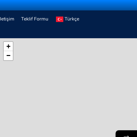
İletişim
Teklif Formu
Türkçe
+
−
→