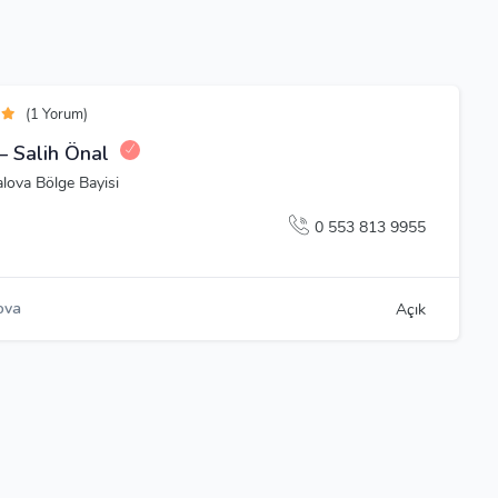
(1 Yorum)
– Salih Önal
lova Bölge Bayisi
0 553 813 9955
ova
Açık