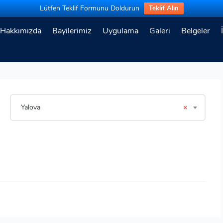
Lütfen Teklif Formunu Doldurun
Teklif Alın
Hakkımızda
Bayilerimiz
Uygulama
Galeri
Belgeler
Yalova
×