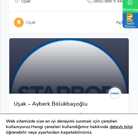
Uşak
0850 888 9 444
WhatsAp
Uşak
Açık
Teklif
Formu
Uşak – Ayberk Bölükbaşoğlu
+90 553 035 94 41
Web sitemizde size en iyi deneyimi sunmak için çerezleri
kullanıyoruz.Hangi çerezleri kullandığımız hakkında
detaylı bilgi
öğrenebilir veya ayarlardan kapatabilirsiniz.
Uşak
Açık