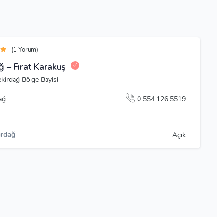
(1 Yorum)
ğ – Fırat Karakuş
ekirdağ Bölge Bayisi
ağ
0 554 126 5519
irdağ
Açık