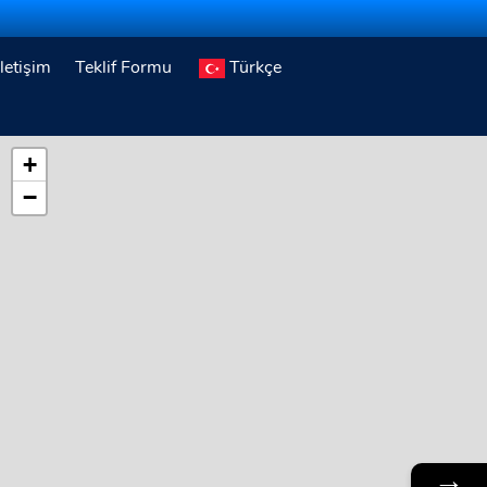
İletişim
Teklif Formu
Türkçe
+
−
→