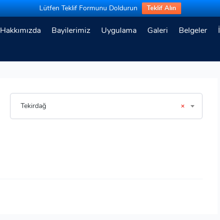
Lütfen Teklif Formunu Doldurun
Teklif Alın
Hakkımızda
Bayilerimiz
Uygulama
Galeri
Belgeler
Tekirdağ
×