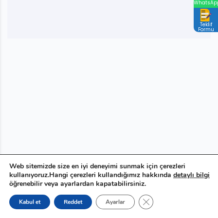
WhatsAp
Teklif
Formu
Web sitemizde size en iyi deneyimi sunmak için çerezleri
kullanıyoruz.Hangi çerezleri kullandığımız hakkında
detaylı bilgi
öğrenebilir veya ayarlardan kapatabilirsiniz.
GDPR çerez şeridini ka
Kabul et
Reddet
Ayarlar