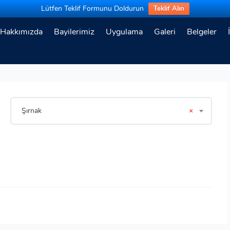
Lütfen Teklif Formunu Doldurun
Teklif Alın
Hakkımızda
Bayilerimiz
Uygulama
Galeri
Belgeler
Şırnak
×