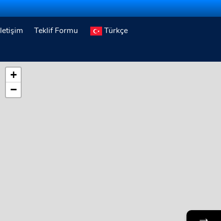
İletişim
Teklif Formu
Türkçe
+
−
→