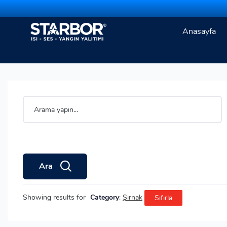
Anasayfa
Ara
Showing results for
Category
:
Şırnak
Sıfırla