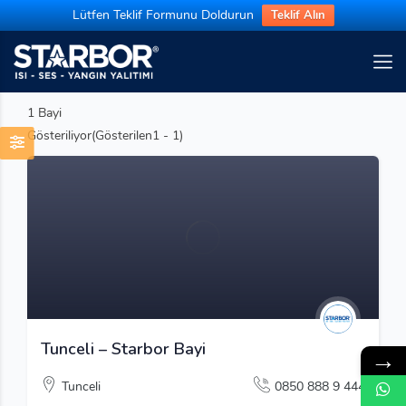
Lütfen Teklif Formunu Doldurun
Teklif Alın
1
Bayi
Gösteriliyor(Gösterilen1 - 1)
Tunceli – Starbor Bayi
→
Tunceli
0850 888 9 444