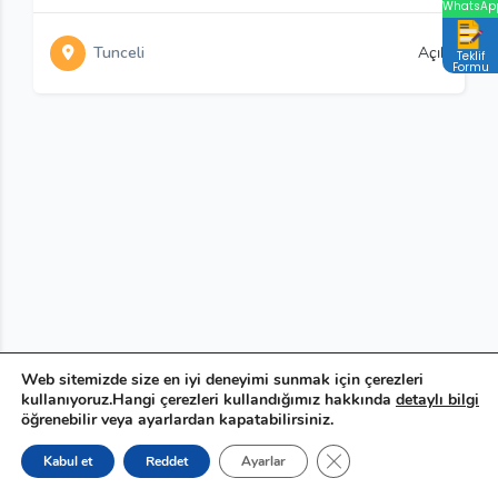
WhatsAp
Tunceli
Açık
Teklif
Formu
Web sitemizde size en iyi deneyimi sunmak için çerezleri
kullanıyoruz.Hangi çerezleri kullandığımız hakkında
detaylı bilgi
öğrenebilir veya ayarlardan kapatabilirsiniz.
GDPR çerez şeridini ka
Kabul et
Reddet
Ayarlar